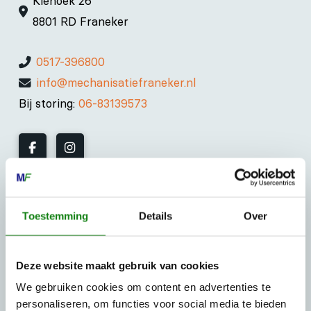
Kiehoek 26
8801 RD Franeker
0517-396800
info@mechanisatiefraneker.nl
Bij storing:
06-83139573
OPENINGSTIJDEN
Toestemming
Details
Over
Maandag t/m vrijdag:
07:30 - 17:00
Zaterdag:
09:00 - 12:00
Deze website maakt gebruik van cookies
Zondag: gesloten
We gebruiken cookies om content en advertenties te
personaliseren, om functies voor social media te bieden
Routebeschrijving