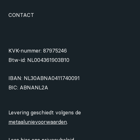
CONTACT
KVK-nummer: 87975246
Btw-id: NL004361903B10
IBAN: NL30ABNA0411740091
BIC: ABNANL2A
Levering geschiedt volgens de
metaalunievoorwaarden
.
Lees hier ons
privacybeleid
.