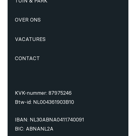
TUIN & PARK
OVER ONS
VACATURES
CONTACT
KVK-nummer: 87975246
Btw-id: NL004361903B10
IBAN: NL30ABNA0411740091
BIC: ABNANL2A