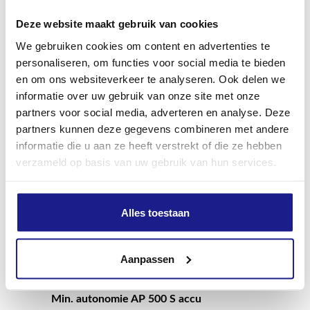
Deze website maakt gebruik van cookies
Min. autonomie AP 300 accu
We gebruiken cookies om content en advertenties te
11 min
personaliseren, om functies voor social media te bieden
en om ons websiteverkeer te analyseren. Ook delen we
informatie over uw gebruik van onze site met onze
Max. autonomie AP 300 accu
partners voor social media, adverteren en analyse. Deze
90 min
partners kunnen deze gegevens combineren met andere
informatie die u aan ze heeft verstrekt of die ze hebben
verzameld op basis van uw gebruik van hun services.
Min. autonomie AP 300 S accu
15 min
Alles toestaan
Max. autonomie AP 300 S accu
110 min
Aanpassen
Min. autonomie AP 500 S accu