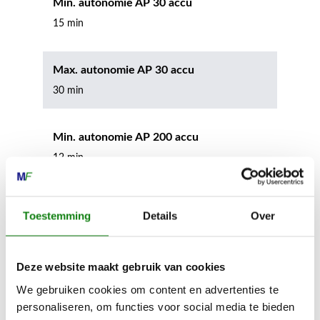
Min. autonomie AP 30 accu
15 min
Max. autonomie AP 30 accu
30 min
Min. autonomie AP 200 accu
12 min
Max. autonomie AP 200 accu
Toestemming
Details
Over
21 min
Deze website maakt gebruik van cookies
Min. autonomie AP 200 S accu
We gebruiken cookies om content en advertenties te
13 min
personaliseren, om functies voor social media te bieden