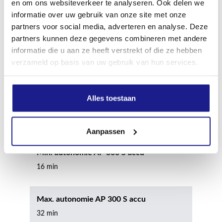
en om ons websiteverkeer te analyseren. Ook delen we
Max. autonomie AP 200 S accu
informatie over uw gebruik van onze site met onze
partners voor social media, adverteren en analyse. Deze
22 min
partners kunnen deze gegevens combineren met andere
informatie die u aan ze heeft verstrekt of die ze hebben
Min. autonomie AP 300 accu
verzameld op basis van uw gebruik van hun services.
13 min
Alles toestaan
Max. autonomie AP 300 accu
26 min
Aanpassen
Min. autonomie AP 300 S accu
16 min
Max. autonomie AP 300 S accu
32 min