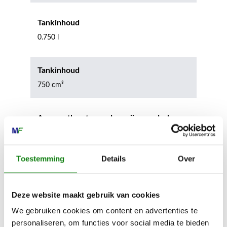
Tankinhoud
0.750 l
Tankinhoud
750 cm³
Apparaatlengte zonder snijgereedschap
179 cm
Toestemming
Details
Over
Geluidsdrukniveau
100.0 dB(A)
Deze website maakt gebruik van cookies
We gebruiken cookies om content en advertenties te
Geluidsdrukniveau
personaliseren, om functies voor social media te bieden