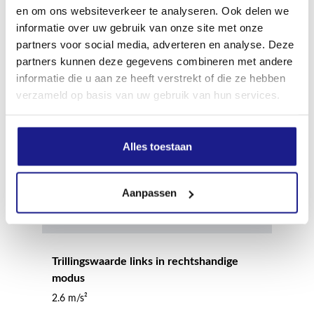
100.0 dB(A)
en om ons websiteverkeer te analyseren. Ook delen we
informatie over uw gebruik van onze site met onze
partners voor social media, adverteren en analyse. Deze
Geluidsvermogenniveau
partners kunnen deze gegevens combineren met andere
109.0 dB(A)
informatie die u aan ze heeft verstrekt of die ze hebben
verzameld op basis van uw gebruik van hun services.
Geluidsvermogenniveau
110.0 dB(A)
Alles toestaan
Trillingswaarde links in rechtshandige
Aanpassen
modus
2.6 m/s²
Trillingswaarde links in rechtshandige
modus
2.6 m/s²