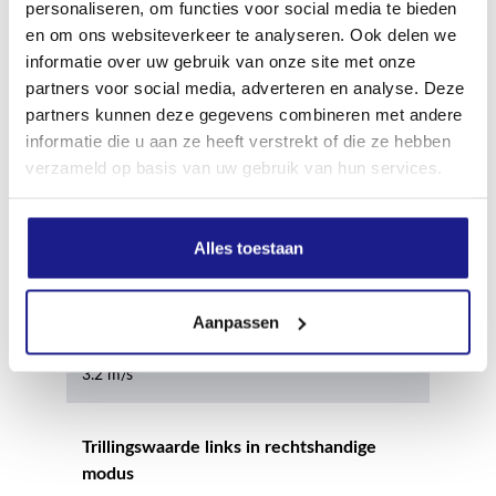
Geluidsdrukniveau
personaliseren, om functies voor social media te bieden
en om ons websiteverkeer te analyseren. Ook delen we
101.0 dB(A)
informatie over uw gebruik van onze site met onze
partners voor social media, adverteren en analyse. Deze
Geluidsvermogenniveau
partners kunnen deze gegevens combineren met andere
informatie die u aan ze heeft verstrekt of die ze hebben
111.0 dB(A)
verzameld op basis van uw gebruik van hun services.
Geluidsvermogenniveau
112.0 dB(A)
Alles toestaan
Trillingswaarde links in rechtshandige
Aanpassen
modus
3.2 m/s²
Trillingswaarde links in rechtshandige
modus