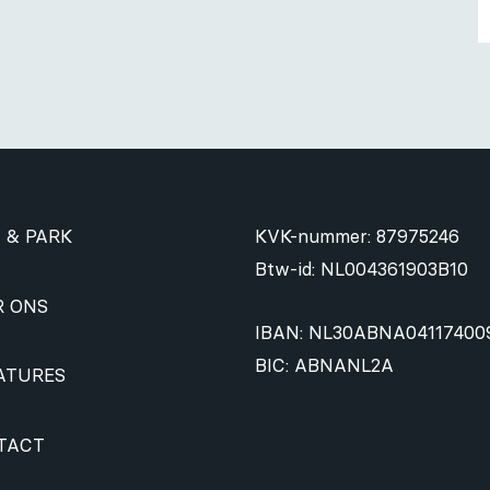
 & PARK
KVK-nummer: 87975246
Btw-id: NL004361903B10
R ONS
IBAN: NL30ABNA04117400
BIC: ABNANL2A
ATURES
TACT