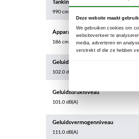
Tankinhoud
990 cm³
Deze website maakt gebruik
We gebruiken cookies om cont
Apparaatlengte zonder snijgereed
websiteverkeer te analyseren
186 cm
media, adverteren en analys
verstrekt of die ze hebben v
Geluidsdrukniveau
102.0 dB(A)
Geluidsdrukniveau
101.0 dB(A)
Geluidsvermogenniveau
111.0 dB(A)