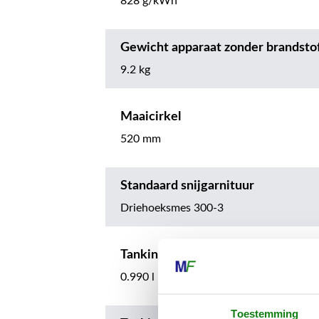
828 g/kWh
Gewicht apparaat zonder brandsto
9.2 kg
Maaicirkel
520 mm
Standaard snijgarnituur
Driehoeksmes 300-3
Tankinhoud
0.990 l
Toestemming