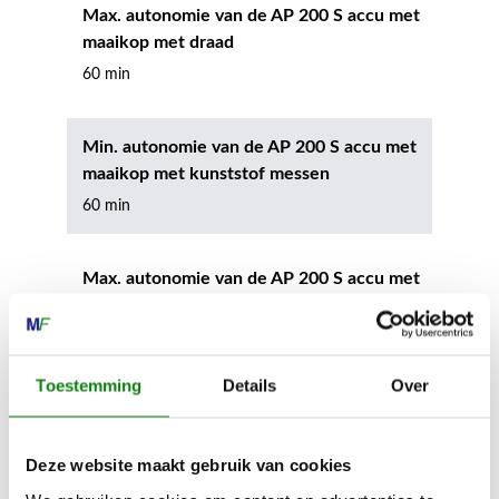
Max. autonomie van de AP 200 S accu met
maaikop met draad
60 min
Min. autonomie van de AP 200 S accu met
maaikop met kunststof messen
60 min
Max. autonomie van de AP 200 S accu met
maaikop met kunststof messen
120 min
Toestemming
Details
Over
Min. autonomie van de AP 300 accu met
maaikop met draad
Deze website maakt gebruik van cookies
40 min