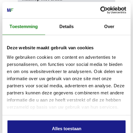
40 min
Toestemming
Details
Over
Min. autonomie van de AP 300 accu met
maaikop met kunststof messen
50 min
Deze website maakt gebruik van cookies
We gebruiken cookies om content en advertenties te
Max. autonomie van de AP 300 accu met
personaliseren, om functies voor social media te bieden
maaikop met kunststof messen
en om ons websiteverkeer te analyseren. Ook delen we
80 min
informatie over uw gebruik van onze site met onze
partners voor social media, adverteren en analyse. Deze
partners kunnen deze gegevens combineren met andere
Min. autonomie van de AP 300 S accu met
informatie die u aan ze heeft verstrekt of die ze hebben
maaikop met draad
verzameld op basis van uw gebruik van hun services.
30 min
Alles toestaan
Max. autonomie van de AP 300 S accu met