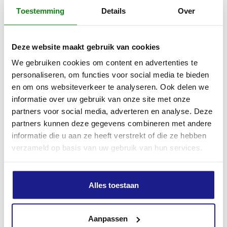
86 min
Toestemming
Details
Over
Min. autonomie AP 300 accu
Deze website maakt gebruik van cookies
84 min
We gebruiken cookies om content en advertenties te
personaliseren, om functies voor social media te bieden
en om ons websiteverkeer te analyseren. Ook delen we
Max. autonomie AP 300 accu
informatie over uw gebruik van onze site met onze
105 min
partners voor social media, adverteren en analyse. Deze
partners kunnen deze gegevens combineren met andere
Min. autonomie AP 300 S accu
informatie die u aan ze heeft verstrekt of die ze hebben
verzameld op basis van uw gebruik van hun services.
104 min
Max. autonomie AP 300 S accu
Alles toestaan
130 min
Aanpassen