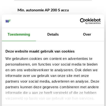
Min. autonomie AP 200 S accu
59 min
Max. autonomie AP 200 S accu
Toestemming
Details
Over
74 min
Deze website maakt gebruik van cookies
Min. autonomie AP 300 accu
We gebruiken cookies om content en advertenties te
72 min
personaliseren, om functies voor social media te bieden
en om ons websiteverkeer te analyseren. Ook delen we
informatie over uw gebruik van onze site met onze
Max. autonomie AP 300 accu
partners voor social media, adverteren en analyse. Deze
90 min
partners kunnen deze gegevens combineren met andere
informatie die u aan ze heeft verstrekt of die ze hebben
verzameld op basis van uw gebruik van hun services.
Min. autonomie AP 300 S accu