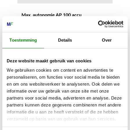
Max. autonomie AP 100 accu
18 min
Toestemming
Details
Over
Max. autonomie AP 200 S accu
60 min
Deze website maakt gebruik van cookies
We gebruiken cookies om content en advertenties te
Max. autonomie AP 300 accu
personaliseren, om functies voor social media te bieden
47 min
en om ons websiteverkeer te analyseren. Ook delen we
informatie over uw gebruik van onze site met onze
Max. autonomie AP 300 S accu
partners voor social media, adverteren en analyse. Deze
partners kunnen deze gegevens combineren met andere
78 min
informatie die u aan ze heeft verstrekt of die ze hebben
verzameld op basis van uw gebruik van hun services.
Max. autonomie AP 500 S accu