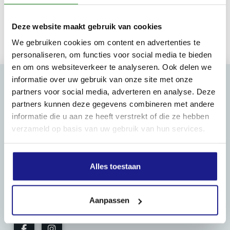
Deze website maakt gebruik van cookies
We gebruiken cookies om content en advertenties te
personaliseren, om functies voor social media te bieden
en om ons websiteverkeer te analyseren. Ook delen we
informatie over uw gebruik van onze site met onze
partners voor social media, adverteren en analyse. Deze
partners kunnen deze gegevens combineren met andere
MECHANISATIE FRANEKER
informatie die u aan ze heeft verstrekt of die ze hebben
Kiehoek 26
verzameld op basis van uw gebruik van hun services.
8801 RD Franeker
0517-396800
Alles toestaan
info@mechanisatiefraneker.nl
Bij storing:
06-83139573
Aanpassen