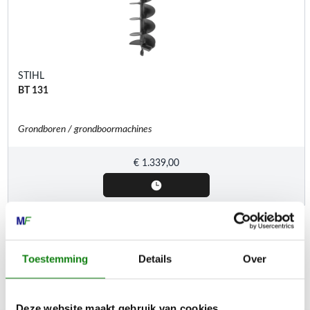
STIHL
BT 131
Grondboren / grondboormachines
€
1.339,00
Weergeven
1
tot
2
of
2
resultaten
Toestemming
Details
Over
Inhoud door
Deze website maakt gebruik van cookies