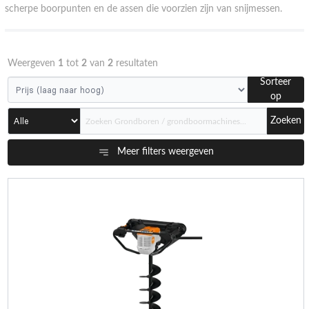
scherpe boorpunten en de assen die voorzien zijn van snijmessen.
Weergeven
1
tot
2
van
2
resultaten
Sorteer
op
Zoeken
Meer filters weergeven