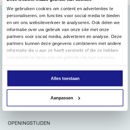
We gebruiken cookies om content en advertenties te
personaliseren, om functies voor social media te bieden
en om ons websiteverkeer te analyseren. Ook delen we
MECHANISATIE FRANEKER
informatie over uw gebruik van onze site met onze
partners voor social media, adverteren en analyse. Deze
Kiehoek 26
partners kunnen deze gegevens combineren met andere
8801 RD Franeker
informatie die u aan ze heeft verstrekt of die ze hebben
verzameld op basis van uw gebruik van hun services.
0517-396800
info@mechanisatiefraneker.nl
Alles toestaan
Bij storing:
06-83139573
Aanpassen
OPENINGSTIJDEN