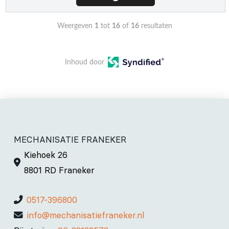
Weergeven
1
tot
16
of
16
resultaten
Inhoud door
MECHANISATIE FRANEKER
Kiehoek 26
8801 RD Franeker
0517-396800
info@mechanisatiefraneker.nl