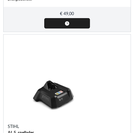
€
49,00
STIHL
AL 5, snellader