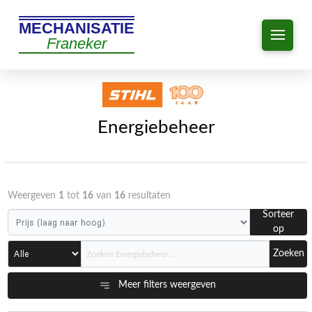
MECHANISATIE
Franeker
Energiebeheer
Weergeven
1
tot
16
van
16
resultaten
Sorteer
op
Zoeken
Meer filters weergeven