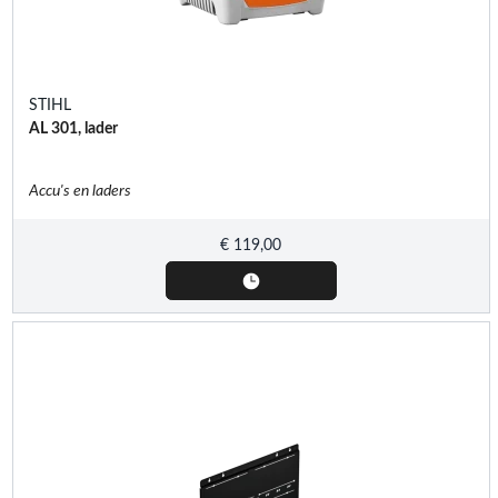
STIHL
AL 301, lader
Accu's en laders
€
119,00