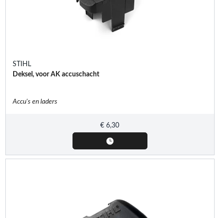
STIHL
Deksel, voor AK accuschacht
Accu's en laders
€
6,30