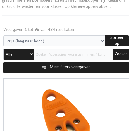
grastrimmers en bosmaaiers horen STIHL maaikoppen zijn ideaal om
onkruid te wieden en voor klussen op kleinere oppervlakken.
Weergeven
1
tot
96
van
434
resultaten
Sorteer
op
Zoeken
Meer filters weergeven