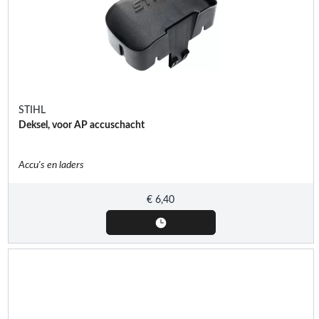
STIHL
Deksel, voor AP accuschacht
Accu's en laders
€
6,40