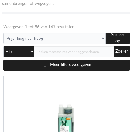
samenbrengen of wegvegen.
Weergeven
1
tot
96
van
147
resultaten
Sorteer
op
Zoeken
Meer filters weergeven