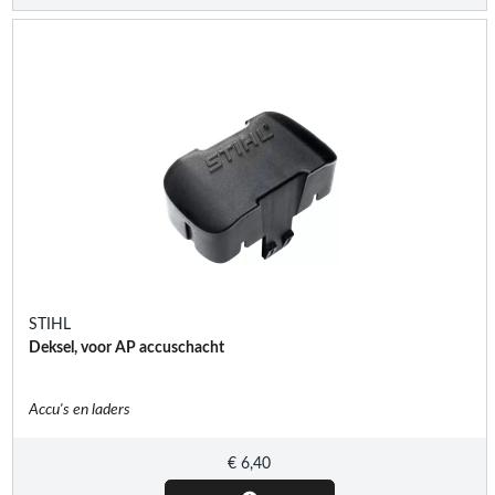
STIHL
Deksel, voor AP accuschacht
Accu's en laders
€
6,40