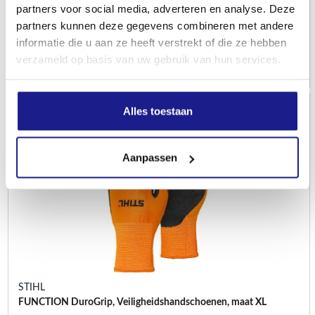
partners voor social media, adverteren en analyse. Deze
Persoonlijke veiligheidsuitrusting
partners kunnen deze gegevens combineren met andere
informatie die u aan ze heeft verstrekt of die ze hebben
€
10,40
verzameld op basis van uw gebruik van hun services.
Alles toestaan
Aanpassen
STIHL
FUNCTION DuroGrip, Veiligheidshandschoenen, maat XL