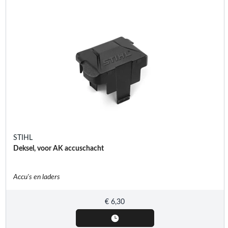
STIHL
Deksel, voor AK accuschacht
Accu's en laders
€
6,30