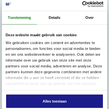
8801 RD Franeker
0517-396800
Toestemming
Details
Over
info@mechanisatiefraneker.nl
Bij storing:
06-83139573
Deze website maakt gebruik van cookies
We gebruiken cookies om content en advertenties te
personaliseren, om functies voor social media te bieden
en om ons websiteverkeer te analyseren. Ook delen we
informatie over uw gebruik van onze site met onze
OPENINGSTIJDEN
partners voor social media, adverteren en analyse. Deze
partners kunnen deze gegevens combineren met andere
Maandag t/m vrijdag:
07:30 - 17:00
informatie die u aan ze heeft verstrekt of die ze hebben
Zaterdag:
09:00 - 12:00
verzameld op basis van uw gebruik van hun services.
Zondag: gesloten
Routebeschrijving
Alles toestaan