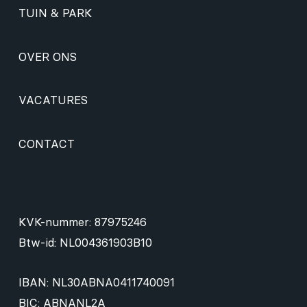
TUIN & PARK
OVER ONS
VACATURES
CONTACT
KVK-nummer: 87975246
Btw-id: NL004361903B10
IBAN: NL30ABNA0411740091
BIC: ABNANL2A