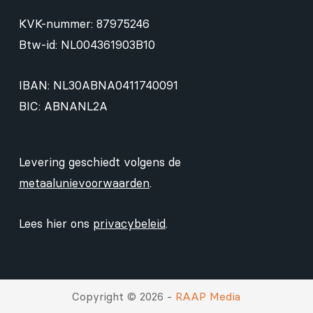
KVK-nummer: 87975246
Btw-id: NL004361903B10
IBAN: NL30ABNA0411740091
BIC: ABNANL2A
Levering geschiedt volgens de
metaalunievoorwaarden
.
Lees hier ons
privacybeleid
.
Copyright © 2026 -
RAAP Media