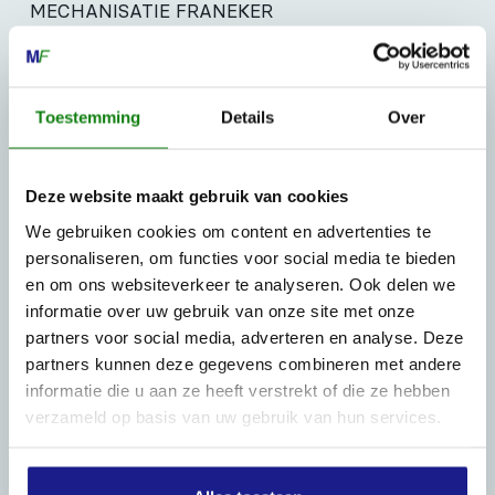
MECHANISATIE FRANEKER
Kiehoek 26
8801 RD Franeker
Toestemming
Details
Over
0517-396800
info@mechanisatiefraneker.nl
Deze website maakt gebruik van cookies
Bij storing:
06-83139573
We gebruiken cookies om content en advertenties te
personaliseren, om functies voor social media te bieden
en om ons websiteverkeer te analyseren. Ook delen we
informatie over uw gebruik van onze site met onze
partners voor social media, adverteren en analyse. Deze
partners kunnen deze gegevens combineren met andere
OPENINGSTIJDEN
informatie die u aan ze heeft verstrekt of die ze hebben
Maandag t/m vrijdag:
07:30 - 17:00
verzameld op basis van uw gebruik van hun services.
Zaterdag:
09:00 - 12:00
Zondag: gesloten