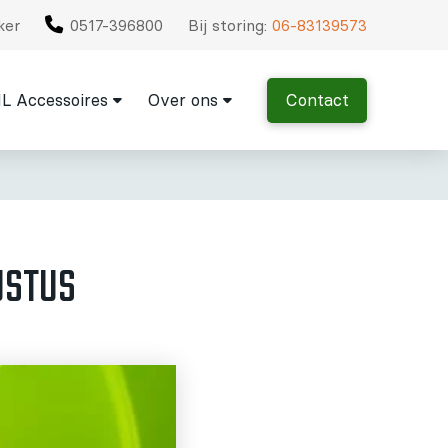
ker
0517-396800
Bij storing:
06-83139573
L Accessoires
Over ons
Contact
USTUS