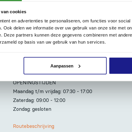
N OP 1 AUGUSTUS
 van cookies
ent en advertenties te personaliseren, om functies voor social
soneelsfeest zijn wij op vrijdag 1 augustus geopend van 07
. Ook delen we informatie over uw gebruik van onze site met on
e. Deze partners kunnen deze gegevens combineren met andere i
g kunt u ons bereiken op 06-83139573.
erzameld op basis van uw gebruik van hun services.
Aanpassen
OPENINGSTIJDEN
Maandag t/m vrijdag:
07:30 - 17:00
Zaterdag:
09:00 - 12:00
Zondag: gesloten
Routebeschrijving