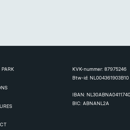
 PARK
KVK-nummer: 87975246
Btw-id: NL004361903B10
ONS
IBAN: NL30ABNA041174
BIC: ABNANL2A
URES
CT