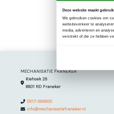
OPENINGSTIJDE
Deze website maakt gebruik
We gebruiken cookies om cont
In verband met ons per
websiteverkeer te analyseren
media, adverteren en analys
calamiteiten of storin
verstrekt of die ze hebben v
MECHANISATIE FRANEKER
Kiehoek 26
8801 RD Franeker
0517-396800
info@mechanisatiefraneker.nl