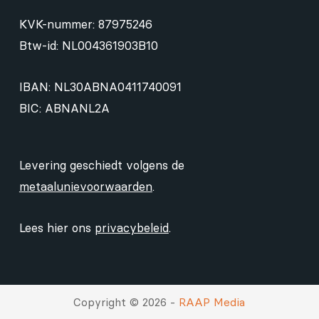
KVK-nummer: 87975246
Btw-id: NL004361903B10
IBAN: NL30ABNA0411740091
BIC: ABNANL2A
Levering geschiedt volgens de
metaalunievoorwaarden
.
Lees hier ons
privacybeleid
.
Copyright © 2026 -
RAAP Media