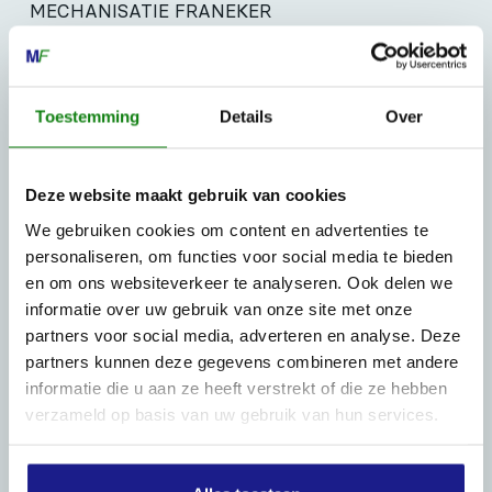
MECHANISATIE FRANEKER
Kiehoek 26
8801 RD Franeker
Toestemming
Details
Over
0517-396800
info@mechanisatiefraneker.nl
Deze website maakt gebruik van cookies
Bij storing:
06-83139573
We gebruiken cookies om content en advertenties te
personaliseren, om functies voor social media te bieden
en om ons websiteverkeer te analyseren. Ook delen we
informatie over uw gebruik van onze site met onze
partners voor social media, adverteren en analyse. Deze
partners kunnen deze gegevens combineren met andere
OPENINGSTIJDEN
informatie die u aan ze heeft verstrekt of die ze hebben
Maandag t/m vrijdag:
07:30 - 17:00
verzameld op basis van uw gebruik van hun services.
Zaterdag:
09:00 - 12:00
Zondag: gesloten