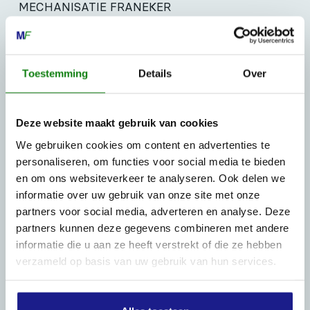
MECHANISATIE FRANEKER
Kiehoek 26
8801 RD Franeker
Toestemming
Details
Over
0517-396800
info@mechanisatiefraneker.nl
Deze website maakt gebruik van cookies
Bij storing:
06-83139573
We gebruiken cookies om content en advertenties te
personaliseren, om functies voor social media te bieden
en om ons websiteverkeer te analyseren. Ook delen we
informatie over uw gebruik van onze site met onze
partners voor social media, adverteren en analyse. Deze
partners kunnen deze gegevens combineren met andere
OPENINGSTIJDEN
informatie die u aan ze heeft verstrekt of die ze hebben
Maandag t/m vrijdag:
07:30 - 17:00
verzameld op basis van uw gebruik van hun services.
Zaterdag:
09:00 - 12:00
Zondag: gesloten