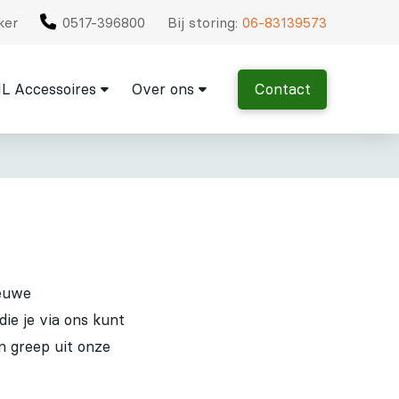
ker
0517-396800
Bij storing:
06-83139573
L Accessoires
Over ons
Contact
ieuwe
e je via ons kunt
n greep uit onze