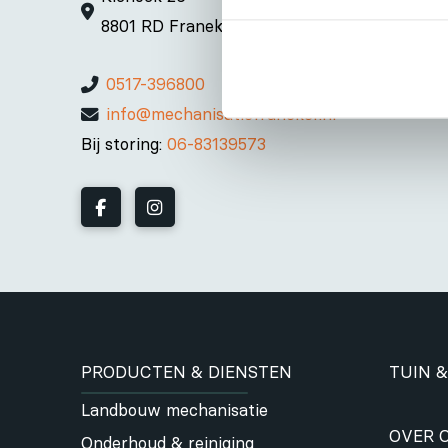
8801 RD Franeker
0517-396800
info@mechanisatiefraneker.nl
Bij storing:
06-83139573
PRODUCTEN & DIENSTEN
TUIN &
Landbouw mechanisatie
OVER 
Onderhoud & reiniging