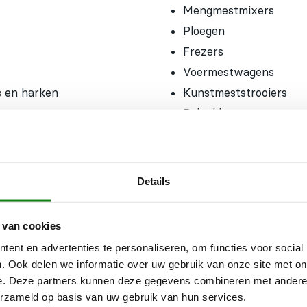
Mengmestmixers
Ploegen
Frezers
Voermestwagens
s en harken
Kunstmeststrooiers
Balenklemmen
Bekijk onze Tractoren
Bekijk onze Occasions
Details
 van cookies
ent en advertenties te personaliseren, om functies voor social
. Ook delen we informatie over uw gebruik van onze site met on
e. Deze partners kunnen deze gegevens combineren met andere i
OPENINGSTIJDEN
erzameld op basis van uw gebruik van hun services.
Maandag t/m vrijdag:
07:30 - 17:00