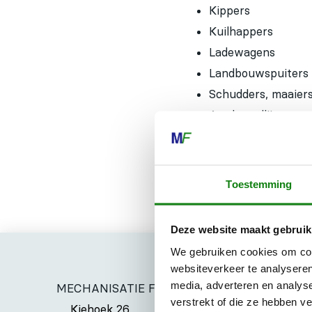
Kippers
Kuilhappers
Ladewagens
Landbouwspuiters
Schudders, maaier
Aardappellijnen
Voerwinningslijnen
Toestemming
Deze website maakt gebruik
We gebruiken cookies om cont
websiteverkeer te analyseren
media, adverteren en analys
MECHANISATIE FRANEKER
verstrekt of die ze hebben v
Kiehoek 26