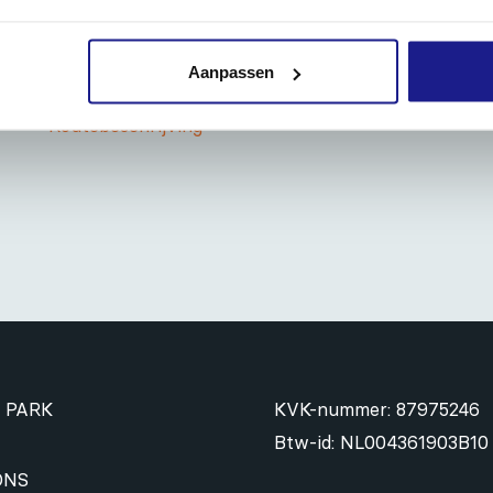
Zaterdag:
09:00 - 12:00
Zondag: gesloten
Aanpassen
Routebeschrijving
 PARK
KVK-nummer: 87975246
Btw-id: NL004361903B10
ONS