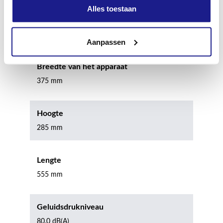
Boringdiameter bij "Maximale boringen per
Alles toestaan
acculading"
90 mm
Aanpassen
Breedte van het apparaat
375 mm
Hoogte
285 mm
Lengte
555 mm
Geluidsdrukniveau
80.0 dB(A)