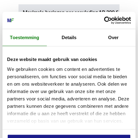
Maximale boringen per acculading AP 300 S
230
Toestemming
Details
Over
Minimumaantal boringen per acculading AP
500 S
180
Deze website maakt gebruik van cookies
We gebruiken cookies om content en advertenties te
personaliseren, om functies voor social media te bieden
Maximale boringen per acculading AP 500 S
en om ons websiteverkeer te analyseren. Ook delen we
270
informatie over uw gebruik van onze site met onze
partners voor social media, adverteren en analyse. Deze
partners kunnen deze gegevens combineren met andere
Boringdiameter bij "Minimumaantal
informatie die u aan ze heeft verstrekt of die ze hebben
boringen per acculading"
verzameld op basis van uw gebruik van hun services.
150 mm