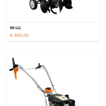
MH 445
€
809,00