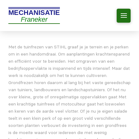
MECHANISATIE
Franeker
Met de tuinfrezen van STIHL graaf je je terrein en je perken
om in een handomdraai. Om aanplantingen krachtensparend
en efficiënt voor te bereiden. Het omgraven van een
bedrijfsoppervlakte is inspannend en tijds intensief. Maar dat
werk is noodzakelijk om het te kunnen cultiveren.
Grondfrezen horen daarom al lang bij het vaste gereedschap
van tuiniers, landbouwers en landschapstuiniers. Of het nu
over kleine, grote of onregelmatige oppervlakken gaat Met
een krachtige tuinfrees of motoculteur gaat het loswoelen
en keren van de aarde veel vlotter. Of je nu je eigen salade
teelt in een klein perk of op een groot veld verschillende
soorten planten verbouwt de investering in een grondfrees
is de moeite waard voor iedereen die met weinig