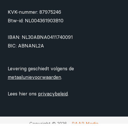
KVK-nummer: 87975246
Btw-id: NL004361903B10
IBAN: NL30ABNA0411740091
BIC: ABNANL2A
Levering geschiedt volgens de
metaalunievoorwaarden
.
Lees hier ons
privacybeleid
.
Copyright © 2026 -
RAAP Media