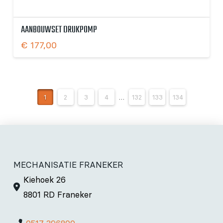
AANBOUWSET DRUKPOMP
€
177,00
1
2
3
4
…
132
133
134
MECHANISATIE FRANEKER
Kiehoek 26
8801 RD Franeker