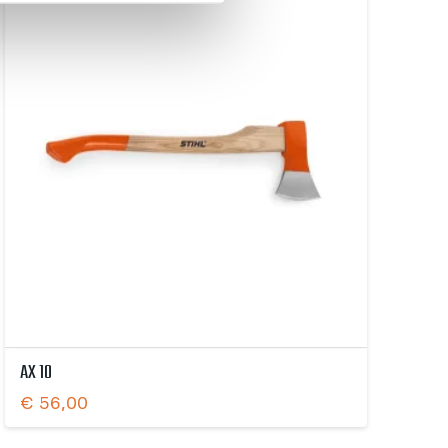
AX 10
€
56,00