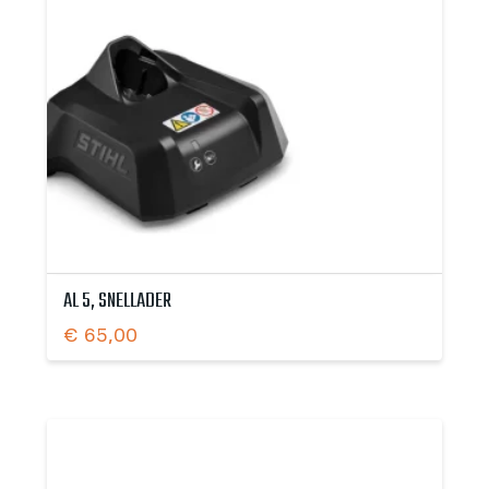
AL 5, SNELLADER
€
65,00