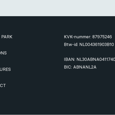
 PARK
KVK-nummer: 87975246
Btw-id: NL004361903B10
ONS
IBAN: NL30ABNA041174
BIC: ABNANL2A
URES
CT