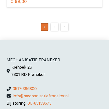
€
99,00
1
2
3
MECHANISATIE FRANEKER
Kiehoek 26
8801 RD Franeker
0517-396800
info@mechanisatiefraneker.nl
Bij storing:
06-83139573