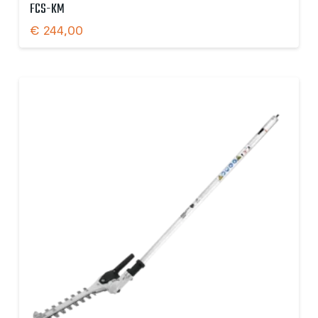
FCS-KM
€
244,00