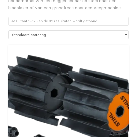
handomdraai van een heggenschaar op steel naar een
bladblazer of van een grondfrees naar een veegmachine.
Resultaat 1–12 van de 32 resultaten wordt getoond