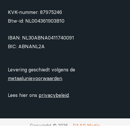
KVK-nummer: 87975246
Btw-id: NL004361903B10
IBAN: NL30ABNA0411740091
BIC: ABNANL2A
Levering geschiedt volgens de
metaalunievoorwaarden
.
Lees hier ons
privacybeleid
.
Copyright © 2026 -
RAAP Media