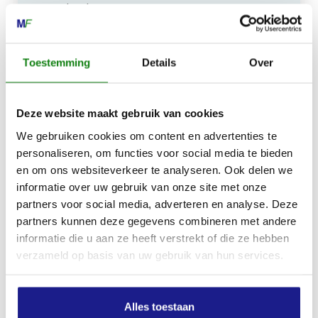
Kiehoek 26
8801 RD Franeker
Toestemming
Details
Over
0517-396800
info@mechanisatiefraneker.nl
Bij storing:
06-83139573
Deze website maakt gebruik van cookies
We gebruiken cookies om content en advertenties te
personaliseren, om functies voor social media te bieden
en om ons websiteverkeer te analyseren. Ook delen we
informatie over uw gebruik van onze site met onze
partners voor social media, adverteren en analyse. Deze
OPENINGSTIJDEN
partners kunnen deze gegevens combineren met andere
informatie die u aan ze heeft verstrekt of die ze hebben
Maandag t/m vrijdag:
07:30 - 17:00
verzameld op basis van uw gebruik van hun services.
Zaterdag:
09:00 - 12:00
Zondag: gesloten
Alles toestaan