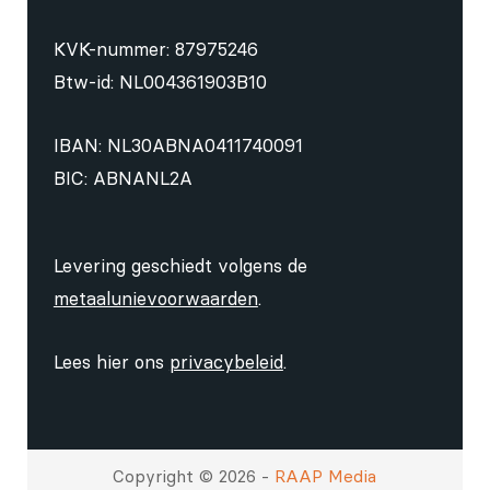
KVK-nummer: 87975246
Btw-id: NL004361903B10
IBAN: NL30ABNA0411740091
BIC: ABNANL2A
Levering geschiedt volgens de
metaalunievoorwaarden
.
Lees hier ons
privacybeleid
.
Copyright © 2026 -
RAAP Media