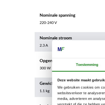
Nominale spanning
220-240 V
Nominale stroom
2.3 A
Opgenomen vermogen
Toestemming
300 W
Deze website maakt gebruik
Gewicht
We gebruiken cookies om cont
1.1 kg
websiteverkeer te analyseren
media, adverteren en analys
verstrekt of die ze hebben v