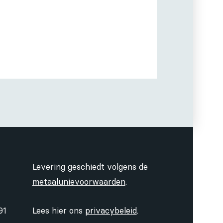
Levering geschiedt volgens de
metaalunievoorwaarden
.
91
Lees hier ons
privacybeleid
.