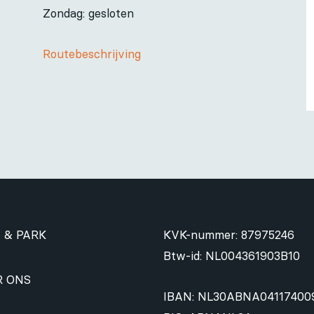
Zondag: gesloten
Routebeschrijving
 & PARK
KVK-nummer: 87975246
Btw-id: NL004361903B10
R ONS
IBAN: NL30ABNA04117400