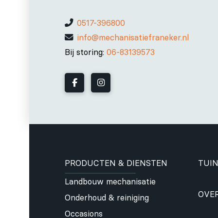
0517-396800
info@mechanisatiefraneker.nl
Bij storing:
06-83139573
PRODUCTEN & DIENSTEN
TUIN
Landbouw mechanisatie
OVE
Onderhoud & reiniging
Occasions