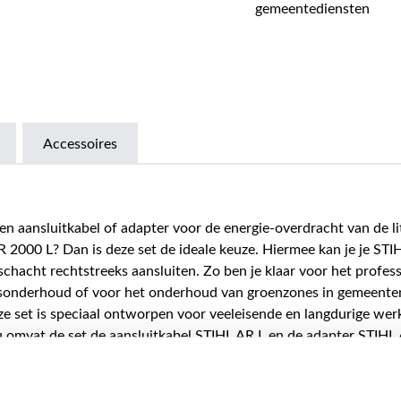
gemeentediensten
Accessoires
en aansluitkabel of adapter voor de energie-overdracht van de l
 2000 L? Dan is deze set de ideale keuze. Hiermee kan je je ST
chacht rechtstreeks aansluiten. Zo ben je klaar voor het profess
sonderhoud of voor het onderhoud van groenzones in gemeente
ze set is speciaal ontworpen voor veeleisende en langdurige we
 omvat de set de aansluitkabel STIHL AR L en de adapter STIHL 
 AR 2000 L kan je je accumachines met een hoge energiedichthe
systeem gebruiken om de hele dag efficiënt te werken in gelui
onder je rug te belasten. Met zijn 1015 Wh is de accu extreem 