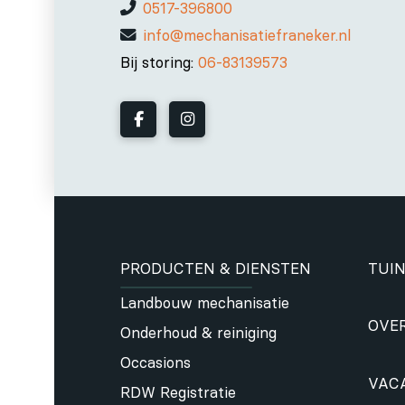
0517-396800
info@mechanisatiefraneker.nl
Bij storing:
06-83139573
PRODUCTEN & DIENSTEN
TUIN
Landbouw mechanisatie
OVE
Onderhoud & reiniging
Occasions
VAC
RDW Registratie