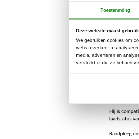
de STIHL AR 2
Toestemming
heb je een d
STIHL AR L, w
bevestigen.
Deze website maakt gebruik
We gebruiken cookies om cont
De in de behu
websiteverkeer te analyseren
het systeem S
media, adverteren en analys
plannen. De a
verstrekt of die ze hebben v
bijvoorbeeld 
garandeert de
combinatie m
Dankzij zijn 
geschikt voor 
Hij is compat
laadstatus va
Raadpleeg ons