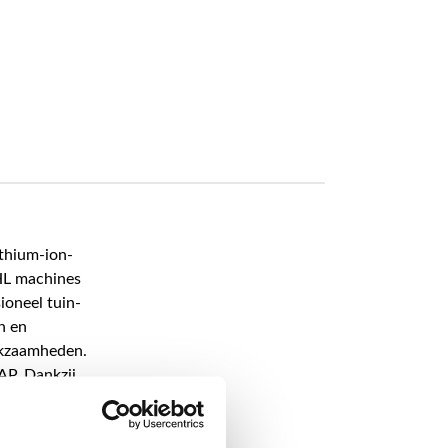
ithium-ion-
IHL machines
ioneel tuin-
n en
rkzaamheden.
AP. Dankzij
id van het
dsgevoelige
krachtig. Om