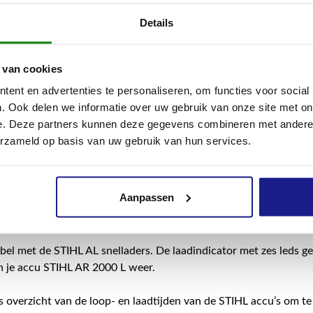
000 L in een set met de aansluitkabel AR L en de adapter AP te 
Details
raagsysteem nodig zoals het comfortabele en ergonomische draa
aarop je de accu AR 2000 L gemakkelijk en zonder gereedschap
 van cookies
ent en advertenties te personaliseren, om functies voor social
izing geïntegreerde Bluetooth®-interface maakt gebruik in com
. Ook delen we informatie over uw gebruik van onze site met on
TIHL connected mogelijk. Zo kan je je activiteiten doeltreffend 
e. Deze partners kunnen deze gegevens combineren met andere i
ccu STIHL AR 2000 L is ook voorzien van een USB-aansluiting 
erzameld op basis van uw gebruik van hun services.
een smartphone op te laden tijdens werkpauzes. De aansluitkabe
 betrouwbare energie-overdracht naar accumachines met een st
et de STIHL AP adapter kan je machines met een accuschacht ge
Aanpassen
robuuste ontwerp is de ruggedragen accu STIHL AR 2000 L boven
gebruik bij nat weer.
ibel met de STIHL AL snelladers. De laadindicator met zes leds ge
n je accu STIHL AR 2000 L weer.
 overzicht van de loop- en laadtijden van de STIHL accu’s om t