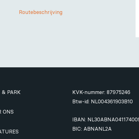
Routebeschrijving
 & PARK
KVK-nummer: 87975246
Btw-id: NL004361903B10
R ONS
IBAN: NL30ABNA04117400
BIC: ABNANL2A
ATURES