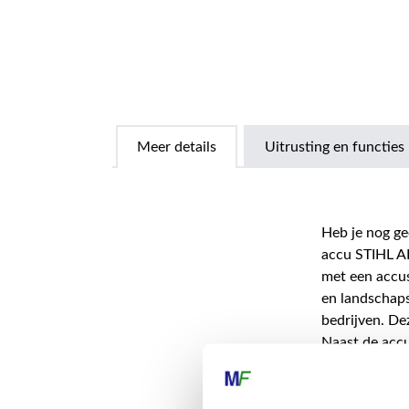
Meer details
Uitrusting en functies
Heb je nog ge
accu STIHL AR
met een accus
en landschap
bedrijven. De
Naast de accu
de accu STIHL
STIHL ALLPRO 
omgevingen, z