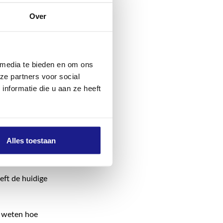
gebruiken,
Over
gsysteem
 kan
 media te bieden en om ons
binatie met
ze partners voor social
en transparant
nformatie die u aan ze heeft
om
l STIHL AR L
ekker. In
bruiken.
Alles toestaan
dien perfect
eft de huidige
e weten hoe