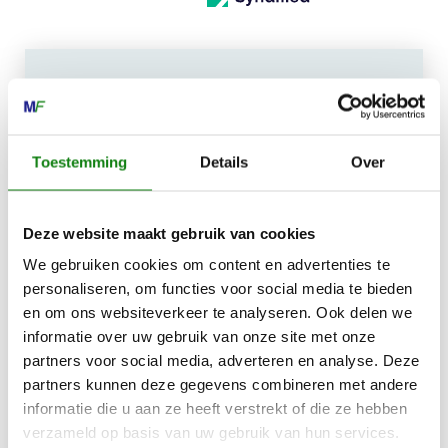
MECHANISATIE FRANEKER
Kiehoek 26
Toestemming
Details
Over
8801 RD Franeker
Deze website maakt gebruik van cookies
0517-396800
We gebruiken cookies om content en advertenties te
info@mechanisatiefraneker.nl
personaliseren, om functies voor social media te bieden
Bij storing:
06-83139573
en om ons websiteverkeer te analyseren. Ook delen we
informatie over uw gebruik van onze site met onze
partners voor social media, adverteren en analyse. Deze
partners kunnen deze gegevens combineren met andere
informatie die u aan ze heeft verstrekt of die ze hebben
verzameld op basis van uw gebruik van hun services.