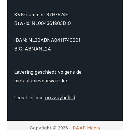
KVK-nummer: 87975246
Btw-id: NL004361903B10
IBAN: NL30ABNA0411740091
BIC: ABNANL2A
Levering geschiedt volgens de
metaalunievoorwaarden
.
Lees hier ons
privacybeleid
.
Copyright © 2026 -
RAAP Media