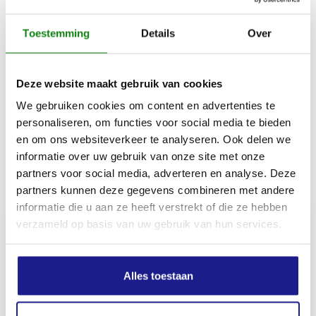
Handgreeplengte
Toestemming
Details
Over
850 mm
Deze website maakt gebruik van cookies
Materiaal Handgreep
We gebruiken cookies om content en advertenties te
Esche
personaliseren, om functies voor social media te bieden
en om ons websiteverkeer te analyseren. Ook delen we
informatie over uw gebruik van onze site met onze
Inhoud door
partners voor social media, adverteren en analyse. Deze
partners kunnen deze gegevens combineren met andere
informatie die u aan ze heeft verstrekt of die ze hebben
verzameld op basis van uw gebruik van hun services.
MECHANISATIE FRANEKER
Alles toestaan
Kiehoek 26
8801 RD Franeker