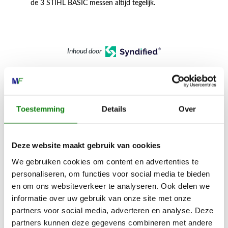
de 3 STIHL BASIC messen altijd tegelijk.
Inhoud door
Toestemming
Details
Over
MECHANISATIE FRANEKER
Kiehoek 26
Deze website maakt gebruik van cookies
8801 RD Franeker
We gebruiken cookies om content en advertenties te
personaliseren, om functies voor social media te bieden
0517-396800
en om ons websiteverkeer te analyseren. Ook delen we
info@mechanisatiefraneker.nl
informatie over uw gebruik van onze site met onze
Bij storing:
06-83139573
partners voor social media, adverteren en analyse. Deze
partners kunnen deze gegevens combineren met andere