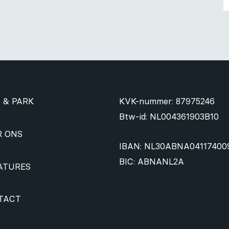
 & PARK
KVK-nummer: 87975246
Btw-id: NL004361903B10
R ONS
IBAN: NL30ABNA04117400
BIC: ABNANL2A
ATURES
TACT