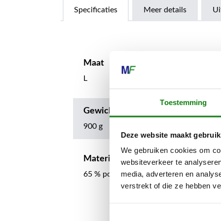
Specificaties
Meer details
Ui
Maat
L
Toestemming
Gewicht
900 g
Deze website maakt gebruik
We gebruiken cookies om cont
Materiaalsamenstelling bovenmate
websiteverkeer te analyseren
media, adverteren en analys
65 % polyester, 35 % katoen
verstrekt of die ze hebben v