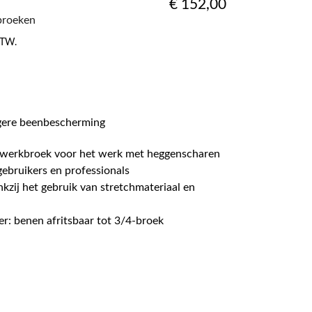
€
152,00
broeken
 BTW.
gere beenbescherming
dswerkbroek voor het werk met heggenscharen
gebruikers en professionals
zij het gebruik van stretchmateriaal en
er: benen afritsbaar tot 3/4-broek