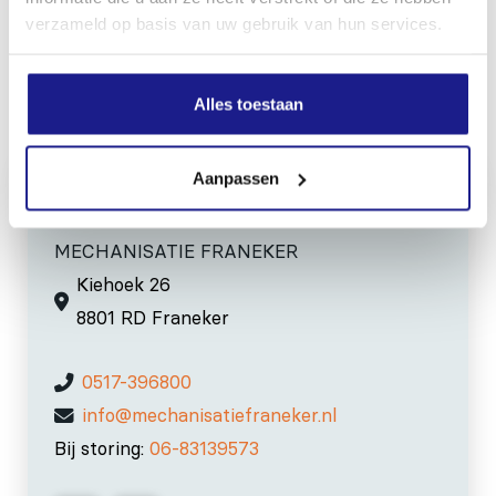
2.5 m/s²
verzameld op basis van uw gebruik van hun services.
Alles toestaan
Inhoud door
Aanpassen
MECHANISATIE FRANEKER
Kiehoek 26
8801 RD Franeker
0517-396800
info@mechanisatiefraneker.nl
Bij storing:
06-83139573