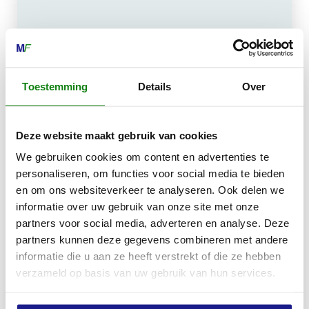
MECHANISATIE FRANEKER
Kiehoek 26
8801 RD Franeker
Toestemming
Details
Over
0517-396800
Deze website maakt gebruik van cookies
info@mechanisatiefraneker.nl
We gebruiken cookies om content en advertenties te
Bij storing:
06-83139573
personaliseren, om functies voor social media te bieden
en om ons websiteverkeer te analyseren. Ook delen we
informatie over uw gebruik van onze site met onze
partners voor social media, adverteren en analyse. Deze
partners kunnen deze gegevens combineren met andere
informatie die u aan ze heeft verstrekt of die ze hebben
OPENINGSTIJDEN
verzameld op basis van uw gebruik van hun services.
Maandag t/m vrijdag:
07:30 - 17:00
Zaterdag:
09:00 - 12:00