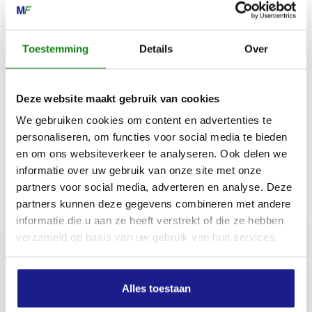
Materiaalsamenstelling bovenmateriaal
Toestemming
Details
Over
89 % polyester, 11 % elastaan
Deze website maakt gebruik van cookies
Snijbeschermingsklasse
We gebruiken cookies om content en advertenties te
1
personaliseren, om functies voor social media te bieden
en om ons websiteverkeer te analyseren. Ook delen we
informatie over uw gebruik van onze site met onze
Inhoud door
partners voor social media, adverteren en analyse. Deze
partners kunnen deze gegevens combineren met andere
informatie die u aan ze heeft verstrekt of die ze hebben
verzameld op basis van uw gebruik van hun services.
MECHANISATIE FRANEKER
Alles toestaan
Kiehoek 26