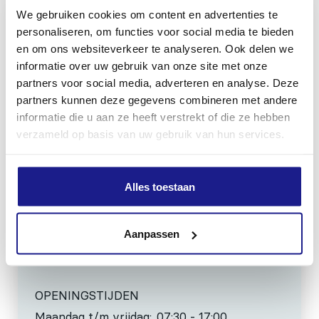
We gebruiken cookies om content en advertenties te
personaliseren, om functies voor social media te bieden
en om ons websiteverkeer te analyseren. Ook delen we
MECHANISATIE FRANEKER
informatie over uw gebruik van onze site met onze
partners voor social media, adverteren en analyse. Deze
Kiehoek 26
partners kunnen deze gegevens combineren met andere
8801 RD Franeker
informatie die u aan ze heeft verstrekt of die ze hebben
verzameld op basis van uw gebruik van hun services.
0517-396800
info@mechanisatiefraneker.nl
Alles toestaan
Bij storing:
06-83139573
Aanpassen
OPENINGSTIJDEN
Maandag t/m vrijdag:
07:30 - 17:00