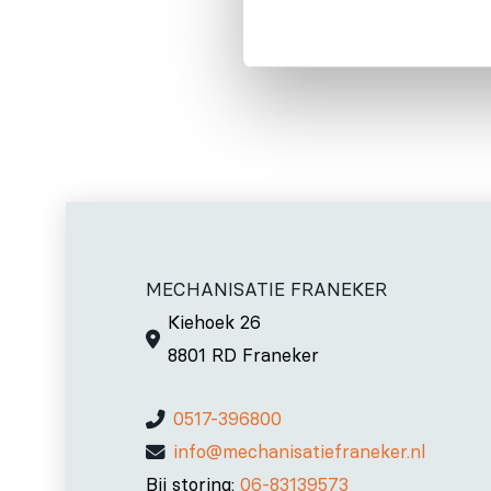
MECHANISATIE FRANEKER
Kiehoek 26
8801 RD Franeker
0517-396800
info@mechanisatiefraneker.nl
Bij storing:
06-83139573