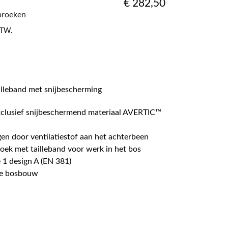
€
282,50
broeken
 BTW.
illeband met snijbescherming
xclusief snijbeschermend materiaal AVERTIC™
en door ventilatiestof aan het achterbeen
roek met tailleband voor werk in het bos
 1 design A (EN 381)
 de bosbouw