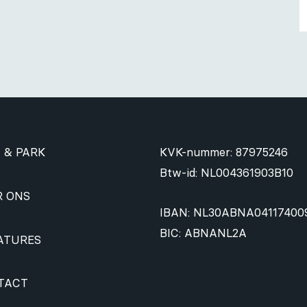
 & PARK
KVK-nummer: 87975246
Btw-id: NL004361903B10
R ONS
IBAN: NL30ABNA04117400
BIC: ABNANL2A
ATURES
TACT