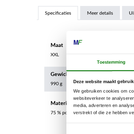
Specificaties
Meer details
Ui
Maat
XXL
Toestemming
Gewicht
Deze website maakt gebruik
990 g
We gebruiken cookies om cont
websiteverkeer te analyseren
Materiaalsamenstelling bovenmate
media, adverteren en analys
verstrekt of die ze hebben v
75 % polyester, 20 % polyamide, 5 % po