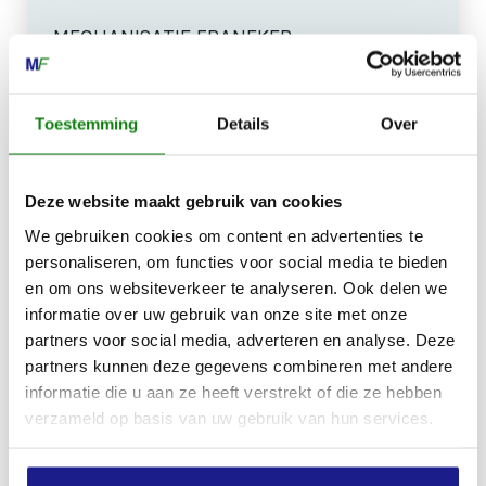
MECHANISATIE FRANEKER
Kiehoek 26
8801 RD Franeker
Toestemming
Details
Over
0517-396800
info@mechanisatiefraneker.nl
Deze website maakt gebruik van cookies
Bij storing:
06-83139573
We gebruiken cookies om content en advertenties te
personaliseren, om functies voor social media te bieden
en om ons websiteverkeer te analyseren. Ook delen we
informatie over uw gebruik van onze site met onze
partners voor social media, adverteren en analyse. Deze
partners kunnen deze gegevens combineren met andere
OPENINGSTIJDEN
informatie die u aan ze heeft verstrekt of die ze hebben
verzameld op basis van uw gebruik van hun services.
Maandag t/m vrijdag:
07:30 - 17:00
Zaterdag:
09:00 - 12:00