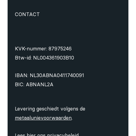
CONTACT
KVK-nummer: 87975246
Btw-id: NL004361903B10
IBAN: NL30ABNA0411740091
BIC: ABNANL2A
Levering geschiedt volgens de
metaalunievoorwaarden
.
Lees hier ons
privacybeleid
.