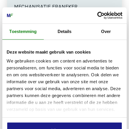
MECHANISATIE FRANEKER
Kiehoek 26
8801 RD Franeker
Toestemming
Details
Over
0517-396800
info@mechanisatiefraneker.nl
Deze website maakt gebruik van cookies
Bij storing:
06-83139573
We gebruiken cookies om content en advertenties te
personaliseren, om functies voor social media te bieden
en om ons websiteverkeer te analyseren. Ook delen we
informatie over uw gebruik van onze site met onze
partners voor social media, adverteren en analyse. Deze
partners kunnen deze gegevens combineren met andere
OPENINGSTIJDEN
informatie die u aan ze heeft verstrekt of die ze hebben
Maandag t/m vrijdag:
07:30 - 17:00
verzameld op basis van uw gebruik van hun services.
Zaterdag:
09:00 - 12:00
Zondag: gesloten