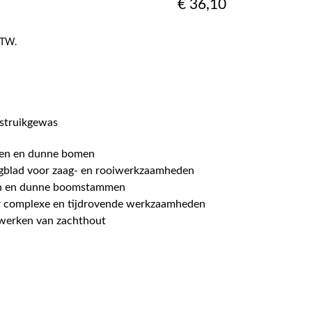
€
36,10
 BTW.
 struikgewas
ken en dunne bomen
agblad voor zaag- en rooiwerkzaamheden
ken en dunne boomstammen
or complexe en tijdrovende werkzaamheden
ewerken van zachthout