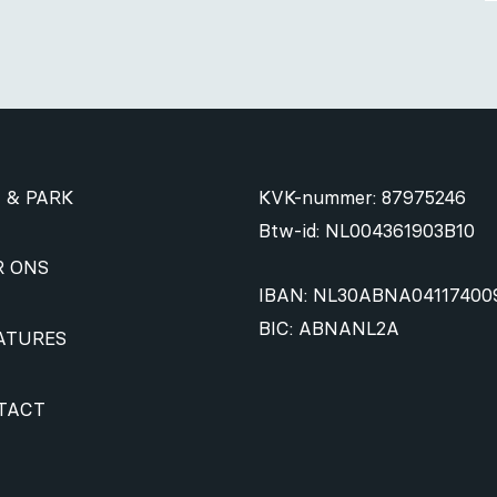
 & PARK
KVK-nummer: 87975246
Btw-id: NL004361903B10
R ONS
IBAN: NL30ABNA04117400
BIC: ABNANL2A
ATURES
TACT