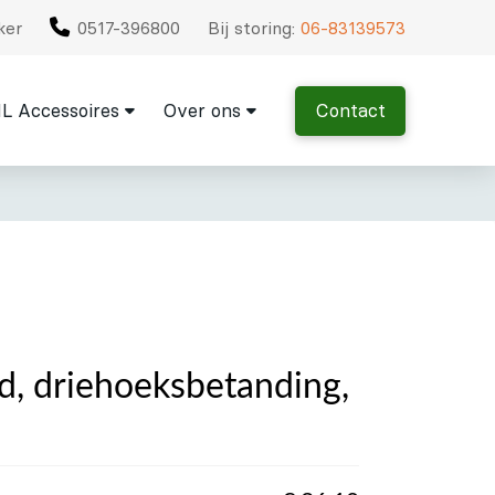
ker
0517-396800
Bij storing:
06-83139573
L Accessoires
Over ons
Contact
d, driehoeksbetanding,