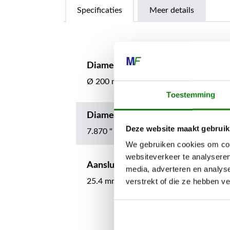
Specificaties
Meer details
Diameter metalen gereedschap
Ø 200 mm
Toestemming
Diameter metalen gereedschap
Deze website maakt gebruik
7.870 "
We gebruiken cookies om cont
websiteverkeer te analyseren
Aansluiting
media, adverteren en analys
verstrekt of die ze hebben v
25.4 mm