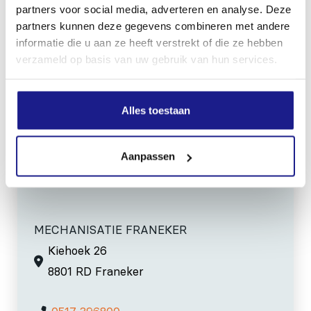
partners voor social media, adverteren en analyse. Deze
47 mm
partners kunnen deze gegevens combineren met andere
informatie die u aan ze heeft verstrekt of die ze hebben
verzameld op basis van uw gebruik van hun services.
Lengte
866 mm
Alles toestaan
Inhoud door
Aanpassen
MECHANISATIE FRANEKER
Kiehoek 26
8801 RD Franeker