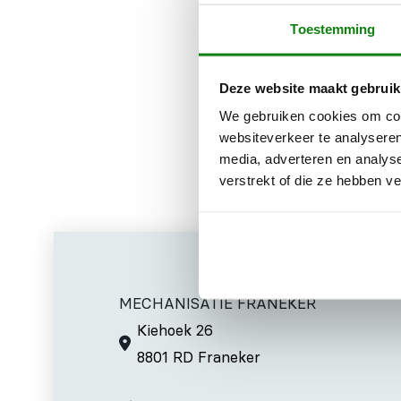
Toestemming
Universele re
de tuin voorzi
Deze website maakt gebruik
glasoppervlak
We gebruiken cookies om cont
websiteverkeer te analyseren
media, adverteren en analys
verstrekt of die ze hebben v
MECHANISATIE FRANEKER
Kiehoek 26
8801 RD Franeker