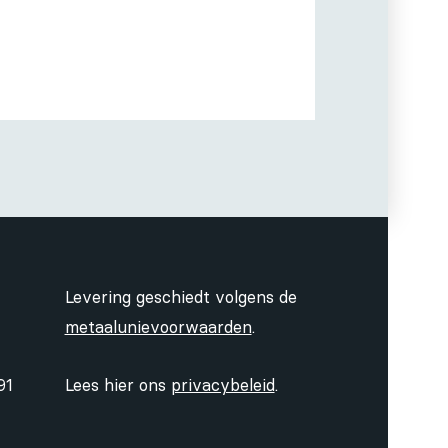
Levering geschiedt volgens de
metaalunievoorwaarden
.
91
Lees hier ons
privacybeleid
.