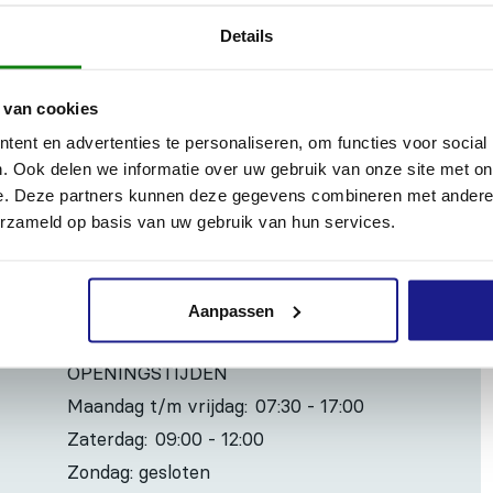
Details
iniger om verschillende soorten vuil op harde oppervlakken rond
chtig te reinigen. Geschikt voor lak-, metaal-, steen-, kunststof 
 van cookies
ken.
ent en advertenties te personaliseren, om functies voor social
. Ook delen we informatie over uw gebruik van onze site met on
e. Deze partners kunnen deze gegevens combineren met andere i
erzameld op basis van uw gebruik van hun services.
Inhoud door
Aanpassen
OPENINGSTIJDEN
Maandag t/m vrijdag:
07:30 - 17:00
Zaterdag:
09:00 - 12:00
Zondag: gesloten