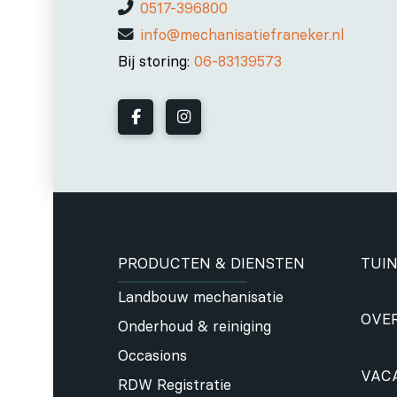
0517-396800
info@mechanisatiefraneker.nl
Bij storing:
06-83139573
PRODUCTEN & DIENSTEN
TUIN
Landbouw mechanisatie
OVE
Onderhoud & reiniging
Occasions
VAC
RDW Registratie