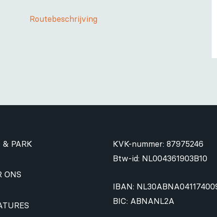
Routebeschrijving
 & PARK
KVK-nummer: 87975246
Btw-id: NL004361903B10
R ONS
IBAN: NL30ABNA04117400
BIC: ABNANL2A
ATURES